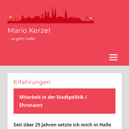
Zum
Inhalt
springen
Mario Kerzel
… so geht: Halle!
MENÜ
Erfahrungen
Mitarbeit in der Stadtpolitik /
Ehrenamt
Seit über 25 Jahren setzte ich mich in Halle