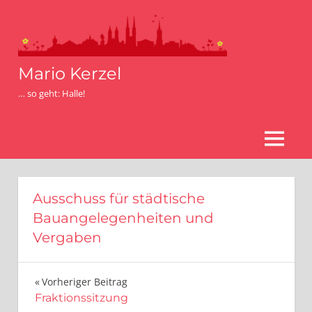
Zum
Inhalt
springen
Mario Kerzel
… so geht: Halle!
MENÜ
Ausschuss für städtische
Bauangelegenheiten und
Vergaben
Beitragsnavigation
Vorheriger Beitrag
Fraktionssitzung