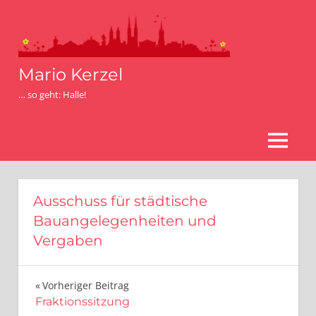
Zum
Inhalt
springen
Mario Kerzel
… so geht: Halle!
MENÜ
Ausschuss für städtische
Bauangelegenheiten und
Vergaben
Beitragsnavigation
Vorheriger Beitrag
Fraktionssitzung