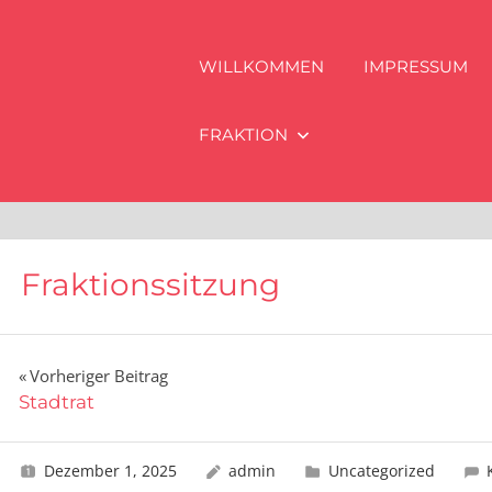
WILLKOMMEN
IMPRESSUM
FRAKTION
Fraktionssitzung
Beitragsnavigation
Vorheriger Beitrag
Stadtrat
Dezember 1, 2025
admin
Uncategorized