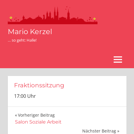
Zum
Inhalt
springen
Mario Kerzel
… so geht: Halle!
MENÜ
Fraktionssitzung
17:00 Uhr
Beitragsnavigation
Vorheriger Beitrag
Salon Soziale Arbeit
Nächster Beitrag