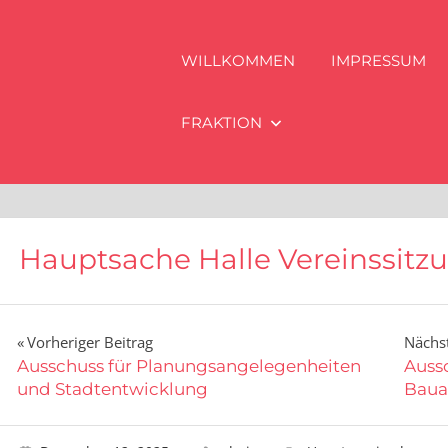
WILLKOMMEN
IMPRESSUM
FRAKTION
Hauptsache Halle Vereinssitz
Beitragsnavigation
Vorheriger Beitrag
Nächst
Ausschuss für Planungsangelegenheiten
Aussc
und Stadtentwicklung
Baua