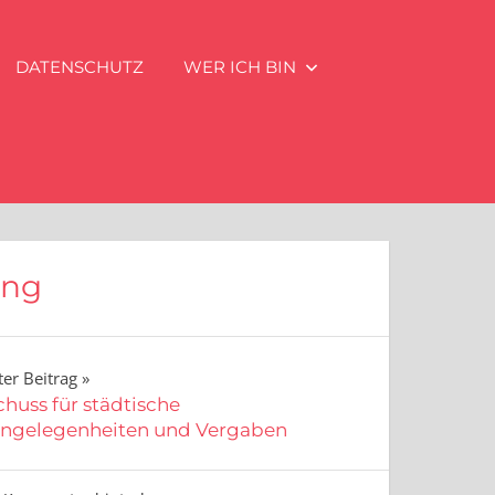
DATENSCHUTZ
WER ICH BIN
ung
er Beitrag
huss für städtische
ngelegenheiten und Vergaben