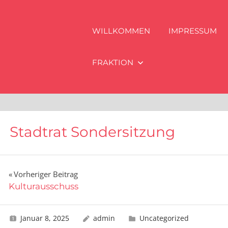
WILLKOMMEN
IMPRESSUM
FRAKTION
Stadtrat Sondersitzung
Beitragsnavigation
Vorheriger Beitrag
Kulturausschuss
Januar 8, 2025
admin
Uncategorized