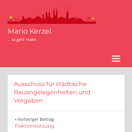
Zum
Inhalt
springen
Mario Kerzel
… so geht: Halle!
MENÜ
Ausschuss für städtische
Bauangelegenheiten und
Vergaben
Beitragsnavigation
Vorheriger Beitrag
Fraktionssitzung